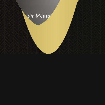
Sania Hadir Menjadi Sahabat Ibu di
Dapur
Kami percaya bahwa setiap Ibu dengan bahan baku
berkualitas dapat menghasilkan cita rasa makanan yang
istimewa
Our Brand
Kami berkomitmen menjadi brand Total Food
Solutions yang berdedikasi untuk memberikan solusi
lengkap atas kebutuhan pangan secara
berkelanjutan. Kami tidak hanya berkomitmen untuk