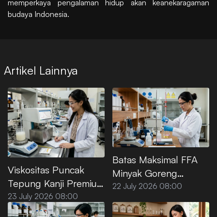
memperkaya pengalaman hidup akan keanekaragaman
budaya Indonesia.
Artikel Lainnya
Batas Maksimal FFA
Viskositas Puncak
Minyak Goreng
Tepung Kanji Premium
Premium Menurut SNI
22 July 2026 08:00
saat Dipanaskan di Air
23 July 2026 08:00