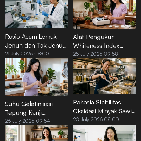
Rasio Asam Lemak
Alat Pengukur
Jenuh dan Tak Jenuh
Whiteness Index
pada Minyak Sawit
Tepung Kanji Premium
21 July 2026 08:00
25 July 2026 09:58
Premium
Rahasia Stabilitas
Suhu Gelatinisasi
Oksidasi Minyak Sawit
Tepung Kanji
Premium untuk Deep
20 July 2026 08:00
Premium, Ini Titik
26 July 2026 09:54
Frying
Optimalnya