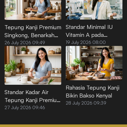
Standar Minimal IU
Tepung Kanji Premium
Vitamin A pada
Singkong, Benarkah
Minyak Goreng Sawit
100% Bebas Gluten?
19 July 2026 08:00
26 July 2026 09:49
Premium
Rahasia Tepung Kanji
Standar Kadar Air
Bikin Bakso Kenyal
Tepung Kanji Premium
28 July 2026 09:39
agar Tidak
27 July 2026 09:46
Menggumpal